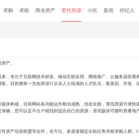
求购
求租
商业房产
委托房源
小区
新房
经纪人
隆房产。
成立以来，专注于互联网技术研发、移动互联应用、网络推广、云服务器部署
进取。目前拥有一支由资深IT从业人士组成的人才队伍，集策划、开发、
等版块构成，目前网站各功能运作相当成熟，信息全面，查找房源方便快
息准确，您可以足不出户就找到适合自己的房源；资讯版块可随时查看地
性房产信息联盟等合作，全方位、多渠道锁定出租出售求租求购人群。计划